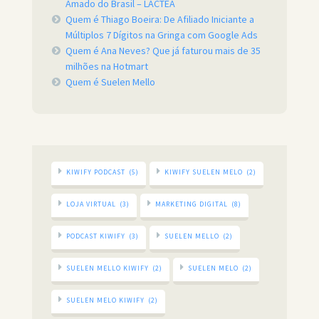
Amado do Brasil – LACTEA
Quem é Thiago Boeira: De Afiliado Iniciante a
Múltiplos 7 Dígitos na Gringa com Google Ads
Quem é Ana Neves? Que já faturou mais de 35
milhões na Hotmart
Quem é Suelen Mello
KIWIFY PODCAST
(5)
KIWIFY SUELEN MELO
(2)
LOJA VIRTUAL
(3)
MARKETING DIGITAL
(8)
PODCAST KIWIFY
(3)
SUELEN MELLO
(2)
SUELEN MELLO KIWIFY
(2)
SUELEN MELO
(2)
SUELEN MELO KIWIFY
(2)