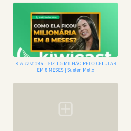
Kiwicast #46 – FIZ 1.5 MILHÃO PELO CELULAR
EM 8 MESES | Suelen Mello