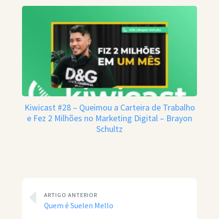
Kiwicast #28 – Queimou a Carteira de Trabalho
e Fez 2 Milhões no Marketing Digital – Brayon
Schultz
ARTIGO ANTERIOR
Quem é Suelen Mello