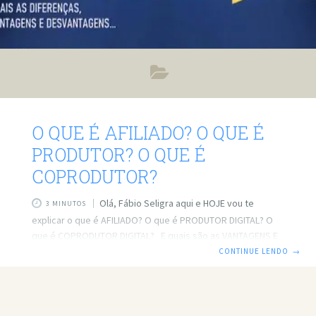
O QUE É AFILIADO? O QUE É
PRODUTOR? O QUE É
COPRODUTOR?
Olá, Fábio Seligra aqui e HOJE vou te
3 MINUTOS
explicar o que é AFILIADO? O que é PRODUTOR DIGITAL? O
que é COPRODUTOR DIGITAL? E quais são as VANTAGENS E
DESVANTAGENS entre cada um deles. O que é AFILIADO?
CONTINUE LENDO
→
Afiliado é o termo usado para a pessoa que indica um
produto/infoproduto para terceiros. Seria o mesmo que um
representante comercial ou até mesmo o ‘‘QI’’ (o quem
indica) só que acaba sendo remunerado por isso. Como é