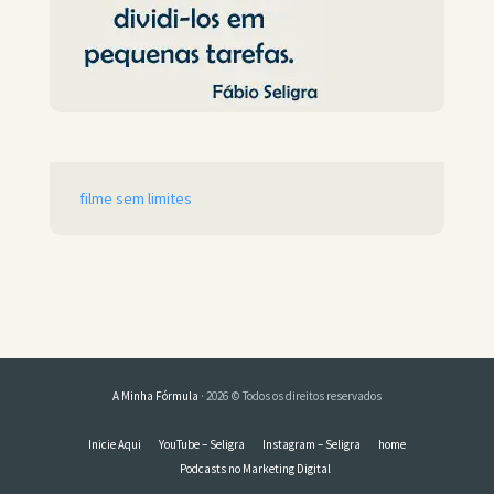
filme sem limites
A Minha Fórmula
· 2026 © Todos os direitos reservados
Inicie Aqui
YouTube – Seligra
Instagram – Seligra
home
Podcasts no Marketing Digital