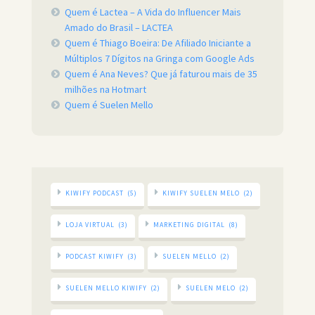
Quem é Lactea – A Vida do Influencer Mais
Amado do Brasil – LACTEA
Quem é Thiago Boeira: De Afiliado Iniciante a
Múltiplos 7 Dígitos na Gringa com Google Ads
Quem é Ana Neves? Que já faturou mais de 35
milhões na Hotmart
Quem é Suelen Mello
KIWIFY PODCAST
(5)
KIWIFY SUELEN MELO
(2)
LOJA VIRTUAL
(3)
MARKETING DIGITAL
(8)
PODCAST KIWIFY
(3)
SUELEN MELLO
(2)
SUELEN MELLO KIWIFY
(2)
SUELEN MELO
(2)