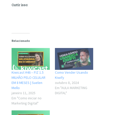
Curtir isso:
Relacionado
Kiwicast #46 – FIZ 1.5
Como Vender Usando
MILHÃO PELO CELULAR
Kiwify
EM 8 MESES | Suelen
outubro 8, 2024
Mello
Em "AULA MARKETING
janeiro 11, 2025
DIGITAL"
Em "Como iniciar no
Marketing Digital"