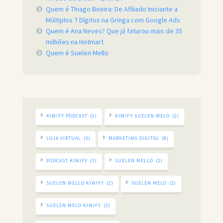
Quem é Thiago Boeira: De Afiliado Iniciante a
Múltiplos 7 Dígitos na Gringa com Google Ads
Quem é Ana Neves? Que já faturou mais de 35
milhões na Hotmart
Quem é Suelen Mello
KIWIFY PODCAST
(5)
KIWIFY SUELEN MELO
(2)
LOJA VIRTUAL
(3)
MARKETING DIGITAL
(8)
PODCAST KIWIFY
(3)
SUELEN MELLO
(2)
SUELEN MELLO KIWIFY
(2)
SUELEN MELO
(2)
SUELEN MELO KIWIFY
(2)