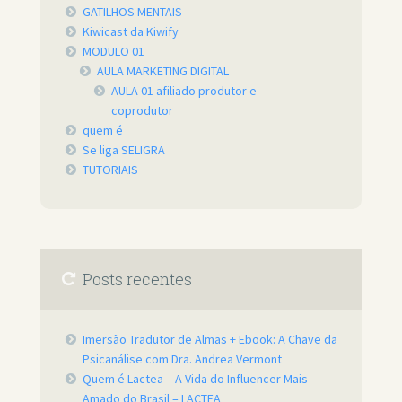
GATILHOS MENTAIS
Kiwicast da Kiwify
MODULO 01
AULA MARKETING DIGITAL
AULA 01 afiliado produtor e
coprodutor
quem é
Se liga SELIGRA
TUTORIAIS
Posts recentes
Imersão Tradutor de Almas + Ebook: A Chave da
Psicanálise com Dra. Andrea Vermont
Quem é Lactea – A Vida do Influencer Mais
Amado do Brasil – LACTEA