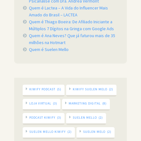
Psicanálise com Dra. Andrea Vermont
Quem é Lactea – A Vida do Influencer Mais
Amado do Brasil – LACTEA
Quem é Thiago Boeira: De Afiliado Iniciante a
Múltiplos 7 Dígitos na Gringa com Google Ads
Quem é Ana Neves? Que já faturou mais de 35
milhões na Hotmart
Quem é Suelen Mello
KIWIFY PODCAST
(5)
KIWIFY SUELEN MELO
(2)
LOJA VIRTUAL
(3)
MARKETING DIGITAL
(8)
PODCAST KIWIFY
(3)
SUELEN MELLO
(2)
SUELEN MELLO KIWIFY
(2)
SUELEN MELO
(2)