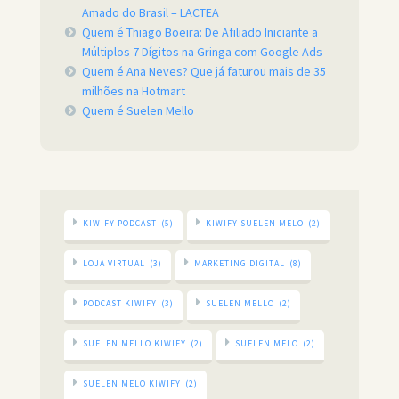
Amado do Brasil – LACTEA
Quem é Thiago Boeira: De Afiliado Iniciante a
Múltiplos 7 Dígitos na Gringa com Google Ads
Quem é Ana Neves? Que já faturou mais de 35
milhões na Hotmart
Quem é Suelen Mello
KIWIFY PODCAST
(5)
KIWIFY SUELEN MELO
(2)
LOJA VIRTUAL
(3)
MARKETING DIGITAL
(8)
PODCAST KIWIFY
(3)
SUELEN MELLO
(2)
SUELEN MELLO KIWIFY
(2)
SUELEN MELO
(2)
SUELEN MELO KIWIFY
(2)