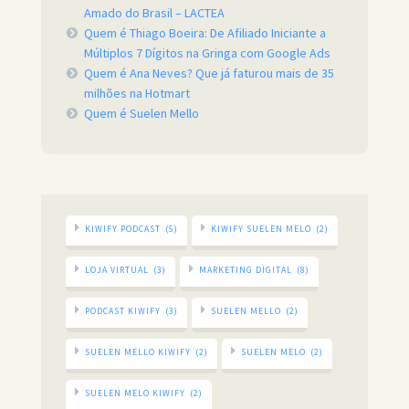
Amado do Brasil – LACTEA
Quem é Thiago Boeira: De Afiliado Iniciante a
Múltiplos 7 Dígitos na Gringa com Google Ads
Quem é Ana Neves? Que já faturou mais de 35
milhões na Hotmart
Quem é Suelen Mello
KIWIFY PODCAST
(5)
KIWIFY SUELEN MELO
(2)
LOJA VIRTUAL
(3)
MARKETING DIGITAL
(8)
PODCAST KIWIFY
(3)
SUELEN MELLO
(2)
SUELEN MELLO KIWIFY
(2)
SUELEN MELO
(2)
SUELEN MELO KIWIFY
(2)