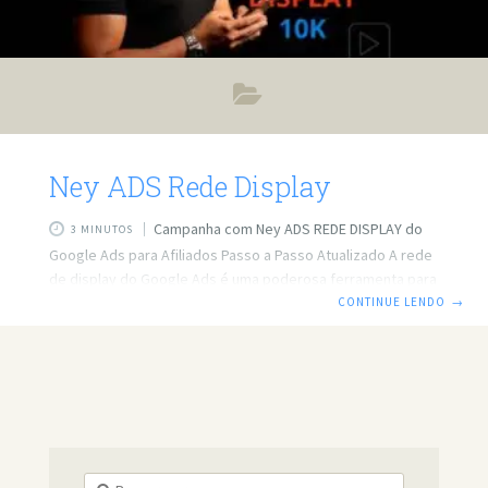
Ney ADS Rede Display
Campanha com Ney ADS REDE DISPLAY do
3 MINUTOS
Google Ads para Afiliados Passo a Passo Atualizado A rede
de display do Google Ads é uma poderosa ferramenta para
afiliados que desejam maximizar seus lucros com
CONTINUE LENDO
→
campanhas bem segmentadas e de alta conversão. Neste
artigo, vamos explorar um passo a passo atualizado para
criar campanhas eficazes na rede de display do Google
Ads, destacando as melhores práticas e estratégias para
alcançar resultados impressionantes. Introdução à Rede de
Display do Google Ads A rede de