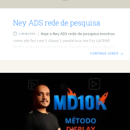
Ney ADS rede de pesquisa
Hoje o Ney ADS rede de pesquisa mostrou
3 MINUTOS
como ele fez com 1 clique 1 venda! Isso me Faz LUCRAR
MUITO na Rede de PESQUISA do Google Ads como Afiliado
(REVELEI O PRODUTO) Curso do Ney ADS O marketing digital
CONTINUE LENDO
→
tem se tornado uma das principais formas de gerar renda
online, e o Google Ads é uma ferramenta poderosa para
quem deseja se destacar como afiliado. Neste artigo,
vamos explorar como é possível lucrar muito na rede de
pesquisa do Google Ads,