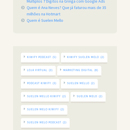
Múltiplos 7 Dígitos na Gringa com Google Ads
Quem é Ana Neves? Que já faturou mais de 35
milhões na Hotmart
Quem é Suelen Mello
KIWIFY PODCAST
(5)
KIWIFY SUELEN MELO
(2)
LOJA VIRTUAL
(3)
MARKETING DIGITAL
(8)
PODCAST KIWIFY
(3)
SUELEN MELLO
(2)
SUELEN MELLO KIWIFY
(2)
SUELEN MELO
(2)
SUELEN MELO KIWIFY
(2)
SUELEN MELO PODCAST
(2)