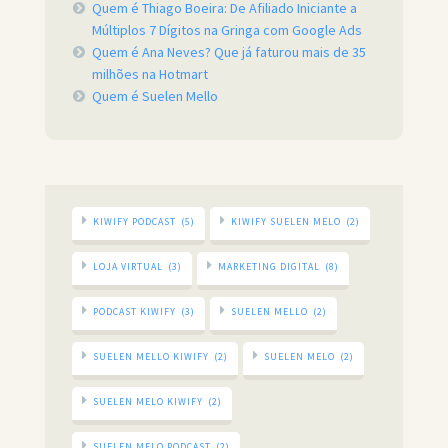
Quem é Thiago Boeira: De Afiliado Iniciante a
Múltiplos 7 Dígitos na Gringa com Google Ads
Quem é Ana Neves? Que já faturou mais de 35
milhões na Hotmart
Quem é Suelen Mello
KIWIFY PODCAST
(5)
KIWIFY SUELEN MELO
(2)
LOJA VIRTUAL
(3)
MARKETING DIGITAL
(8)
PODCAST KIWIFY
(3)
SUELEN MELLO
(2)
SUELEN MELLO KIWIFY
(2)
SUELEN MELO
(2)
SUELEN MELO KIWIFY
(2)
SUELEN MELO PODCAST
(2)