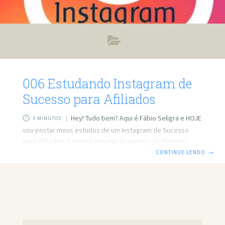
006 Estudando Instagram de
Sucesso para Afiliados
Hey! Tudo bem? Aqui é Fábio Seligra e HOJE
3 MINUTOS
vou postar meus estudos de um Instagram de Sucesso
para Afiliados. A ideia é estudar os passos de diversos
perfis que tem dado resultado. Como disse no post
CONTINUE LENDO
→
anterior o importante é seguir passos que tem dado certo
do que jogar energia fora concordam? Vamos lá! Perfil do
instagram @bolodepote.official Pelo nome fiquei
terrorizado pois com 2 “ff” difícil até de lembrar. Mas
acontece que no dia anterior que conheci tinha 27.7