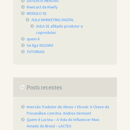
GATILHOS MENTAIS
Kiwicast da Kiwify
MODULO 01
AULA MARKETING DIGITAL
AULA 01 afiliado produtor e
coprodutor
quem é
Se liga SELIGRA
TUTORIAIS
Posts recentes
Imersão Tradutor de Almas + Ebook: A Chave da
Psicanálise com Dra. Andrea Vermont
Quem é Lactea – A Vida do Influencer Mais
Amado do Brasil – LACTEA