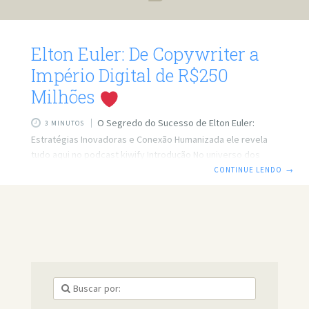
Elton Euler: De Copywriter a
Império Digital de R$250
Milhões
O Segredo do Sucesso de Elton Euler:
3 MINUTOS
Estratégias Inovadoras e Conexão Humanizada ele revela
tudo aqui no podcast kiwify Introdução No universo dos
negócios digitais, poucos conseguem alcançar a marca
CONTINUE LENDO
→
impressionante de R$250 milhões em faturamento. Elton
Euler, um dos convidados do Kiwicast, compartilha sua
trajetória de sucesso e os modelos de negócios que o
levaram a esse patamar. Neste artigo, exploraremos as
estratégias e insights que fizeram de Elton um nome
respeitado no mercado digital. Assista ABAIXO ao PODCAST
COMPLETO: O