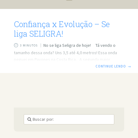
Confiança x Evolução – Se
liga SELIGRA!
No se liga Seligra de hoje! Tá vendo o
3 MINUTOS
tamanho dessa onda? Uns 3,5 até 4,0 metros! Essa onda
peguei em Pavones na Costa Rica. A segunda maior
esquerda do mundo em extensão. Não em altura! (Mas
CONTINUE LENDO
→
chega a atingir 1,3 km na mesma onda). Nessa trip
conseguimos pegar um “swell” enorme que até atingiu um
dos maiores “swells” em Puerto escondido no México.
Clássico! E onde eu quero chegar com confiança x
evolução? Era o segundo