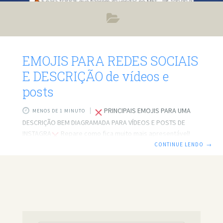
EMOJIS PARA REDES SOCIAIS
E DESCRIÇÃO de vídeos e
posts
PRINCIPAIS EMOJIS PARA UMA
MENOS DE 1 MINUTO
DESCRIÇÃO BEM DIAGRAMADA PARA VÍDEOS E POSTS DE
INSTAGRA
Repare como fica muito mais apresentável!
Salve essa página no seu navegador pois irei postar com o
CONTINUE LENDO
→
tempo todos os melhores emojis.
PARA CRIAR REDE
SOCIAL
BULLETS POINTS
PODE UTILIZAR: DESIGN PARA
NEGÓCIOS
CRIAÇÃO DE CONTEÚDO PROFISSIONAL.
EMOJIS PARA PREMIAÇÃO PARA OS TOP AFILIADOS
1⁰ Lugar – R$ 500,00 – (Mínimo 100 vendas) + 10% DE
COMISSÃO
2⁰ Lugar – R$