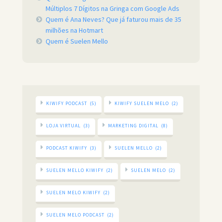
Múltiplos 7 Dígitos na Gringa com Google Ads
Quem é Ana Neves? Que já faturou mais de 35
milhões na Hotmart
Quem é Suelen Mello
KIWIFY PODCAST
(5)
KIWIFY SUELEN MELO
(2)
LOJA VIRTUAL
(3)
MARKETING DIGITAL
(8)
PODCAST KIWIFY
(3)
SUELEN MELLO
(2)
SUELEN MELLO KIWIFY
(2)
SUELEN MELO
(2)
SUELEN MELO KIWIFY
(2)
SUELEN MELO PODCAST
(2)