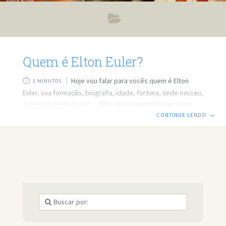
Quem é Elton Euler?
Hoje vou falar para vocês quem é Elton
3 MINUTOS
Euler, sua formação, biografia, idade, fortuna, onde nasceu,
o que faz, seus cursos… Elton é um renomado terapeuta,
empresário e escritor brasileiro, amplamente reconhecido
CONTINUE LENDO
→
por seu trabalho no desenvolvimento humano e na
interpretação da linguagem corporal. Ele é cofundador do
projeto “O Corpo Explica“, que visa auxiliar indivíduos a
compreenderem melhor suas emoções e comportamentos
por meio da análise dos traços físicos e expressões
corporais. Idade: Informações específicas sobre sua data
de nascimento não