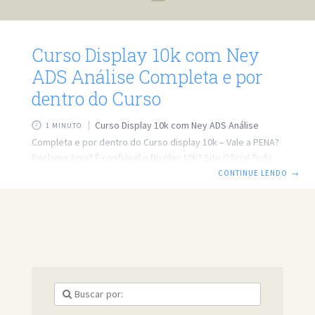
Curso Display 10k com Ney
ADS Análise Completa e por
dentro do Curso
Curso Display 10k com Ney ADS Análise
1 MINUTO
Completa e por dentro do Curso display 10k – Vale a PENA?
Reclame Aqui? É confiável o Display 10k? Site Oficial Tudo
isso você vai ver aqui hoje… Clique aqui para conhecer o
CONTINUE LENDO
→
TREINAMENTO COMPLETO DISPLAY 10k Clique aqui para
conhecer o TREINAMENTO COMPLETO DISPLAY 10k Display
10k do Ney ex-pedreiro O Ney ADS começou no Marketing
Digital como afiliado e aprendeu tudo com o Caio Calderaro
GPA 3.0 com todas as dificuldades que já