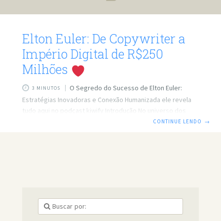
Elton Euler: De Copywriter a
Império Digital de R$250
Milhões
O Segredo do Sucesso de Elton Euler:
3 MINUTOS
Estratégias Inovadoras e Conexão Humanizada ele revela
tudo aqui no podcast kiwify Introdução No universo dos
negócios digitais, poucos conseguem alcançar a marca
CONTINUE LENDO
→
impressionante de R$250 milhões em faturamento. Elton
Euler, um dos convidados do Kiwicast, compartilha sua
trajetória de sucesso e os modelos de negócios que o
levaram a esse patamar. Neste artigo, exploraremos as
estratégias e insights que fizeram de Elton um nome
respeitado no mercado digital. Assista ABAIXO ao PODCAST
COMPLETO: O