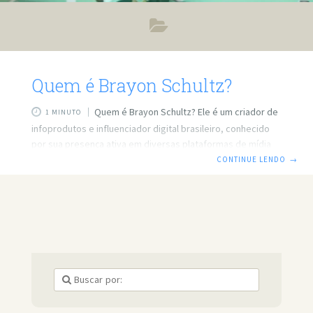
Quem é Brayon Schultz?
Quem é Brayon Schultz? Ele é um criador de
1 MINUTO
infoprodutos e influenciador digital brasileiro, conhecido
por sua presença ativa em diversas plataformas de mídia
social. No Instagram, ele compartilha conteúdos
CONTINUE LENDO
→
relacionados ao desenvolvimento pessoal e espiritual,
acumulando mais de 134 mil seguidores. Assista ao
podcast no kiwicast de Brayon Schultz Sua Presença no
Instagram Com mais de 134 mil seguidores, Brayon utiliza o
Instagram para compartilhar mensagens de
autodescoberta e motivação. Seus posts abordam temas
como crescimento espiritual e transformação pessoal.
Canal