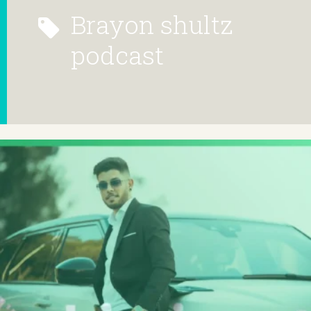
brayon shultz
podcast