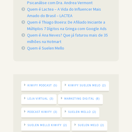
Psicanálise com Dra. Andrea Vermont
Quem é Lactea – A Vida do Influencer Mais
Amado do Brasil – LACTEA
Quem é Thiago Boeira: De Afiliado Iniciante a
Múltiplos 7 Dígitos na Gringa com Google Ads
Quem é Ana Neves? Que já faturou mais de 35
milhões na Hotmart
Quem é Suelen Mello
KIWIFY PODCAST
(5)
KIWIFY SUELEN MELO
(2)
LOJA VIRTUAL
(3)
MARKETING DIGITAL
(8)
PODCAST KIWIFY
(3)
SUELEN MELLO
(2)
SUELEN MELLO KIWIFY
(2)
SUELEN MELO
(2)