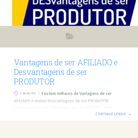
Vantagens de ser AFILIADO e
Desvantagens de ser
PRODUTOR
Existem milhares de Vantagens de ser
1 MINUTO
AFILIADO e muitas Desvantagens de ser PRODUTOR
Entenda o por quê! Vantagens de ser AFILIADO Bom,
imagine que você pode começar AGORA já é um ponto a
CONTINUE LENDO
→
favor rsrs Agora imagine criar um PRODUTO DO ZERO?
Quantos meses levaria? Segue abaixo as vantagens mais
importantes: – Consegue converter em VENDAS rápido –