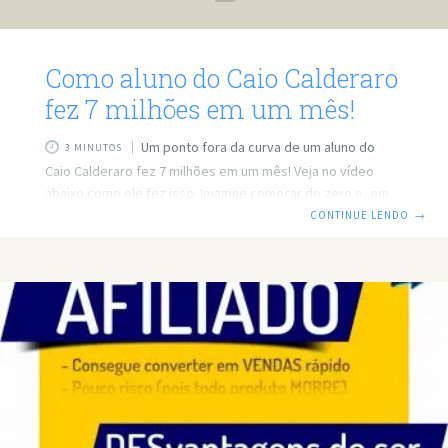
Como aluno do Caio Calderaro
fez 7 milhões em um mês!
Um ponto fora da curva de um aluno do
3 MINUTOS
Caio Calderaro fez 7 milhões em um mês! Veja no vídeo
abaixo como ele fez isso: Imagine começar do zero e, em
pouco tempo, alcançar a marca impressionante de 7
CONTINUE LENDO
→
milhões de reais em vendas como afiliado na gringa. Parece
um sonho distante para muitos, mas para um aluno do
Máquina de Vender Dólar (MVD), isso se tornou realidade.
Neste artigo, vamos desvendar os segredos por trás
dessa conquista extraordinária e mostrar como