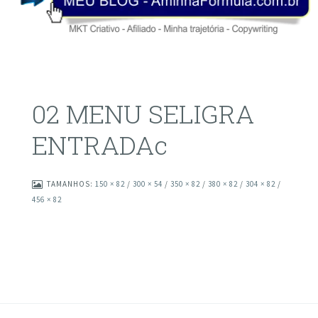
02 MENU SELIGRA
ENTRADAc
TAMANHOS:
150 × 82
/
300 × 54
/
350 × 82
/
380 × 82
/
304 × 82
/
456 × 82