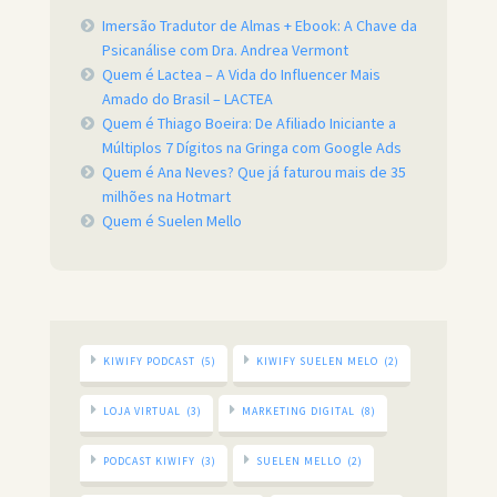
Imersão Tradutor de Almas + Ebook: A Chave da
Psicanálise com Dra. Andrea Vermont
Quem é Lactea – A Vida do Influencer Mais
Amado do Brasil – LACTEA
Quem é Thiago Boeira: De Afiliado Iniciante a
Múltiplos 7 Dígitos na Gringa com Google Ads
Quem é Ana Neves? Que já faturou mais de 35
milhões na Hotmart
Quem é Suelen Mello
KIWIFY PODCAST
(5)
KIWIFY SUELEN MELO
(2)
LOJA VIRTUAL
(3)
MARKETING DIGITAL
(8)
PODCAST KIWIFY
(3)
SUELEN MELLO
(2)