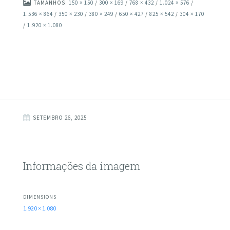
TAMANHOS:
150 × 150
/
300 × 169
/
768 × 432
/
1.024 × 576
/
1.536 × 864
/
350 × 230
/
380 × 249
/
650 × 427
/
825 × 542
/
304 × 170
/
1.920 × 1.080
SETEMBRO 26, 2025
Informações da imagem
DIMENSIONS
1.920 × 1.080