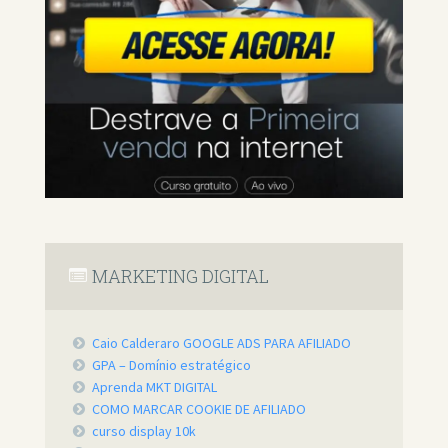
MARKETING DIGITAL
Caio Calderaro GOOGLE ADS PARA AFILIADO
GPA – Domínio estratégico
Aprenda MKT DIGITAL
COMO MARCAR COOKIE DE AFILIADO
curso display 10k