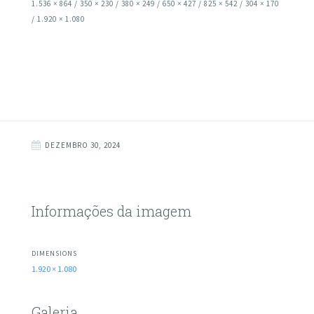
1.536 × 864
/
350 × 230
/
380 × 249
/
650 × 427
/
825 × 542
/
304 × 170
/
1.920 × 1.080
DEZEMBRO 30, 2024
Informações da imagem
DIMENSIONS
1.920 × 1.080
Galeria