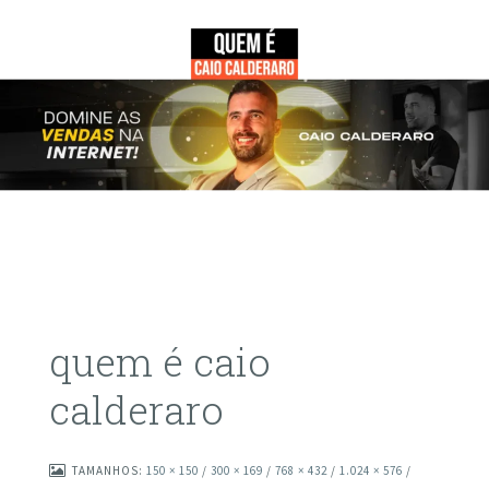
quem é caio
calderaro
TAMANHOS:
150 × 150
/
300 × 169
/
768 × 432
/
1.024 × 576
/