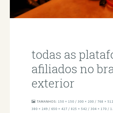
todas as plata
afiliados no bra
exterior
TAMANHOS:
150 × 150
/
300 × 200
/
768 × 51
380 × 249
/
650 × 427
/
825 × 542
/
304 × 170
/
1