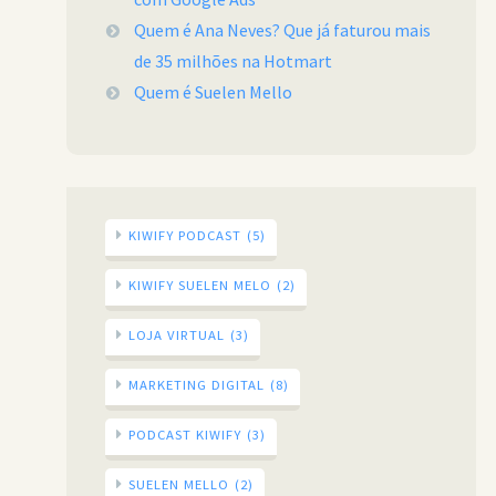
Quem é Ana Neves? Que já faturou mais
de 35 milhões na Hotmart
Quem é Suelen Mello
KIWIFY PODCAST
(5)
KIWIFY SUELEN MELO
(2)
LOJA VIRTUAL
(3)
MARKETING DIGITAL
(8)
PODCAST KIWIFY
(3)
SUELEN MELLO
(2)