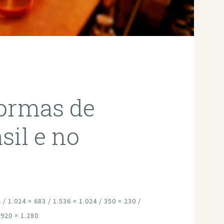
formas de
sil e no
2
/
1.024 × 683
/
1.536 × 1.024
/
350 × 230
/
.920 × 1.280