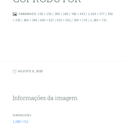
TAMANHOS:
150 × 150
/
300 × 169
/
768 × 433
/
1.024 × 577
/
350
× 230
/
380 × 249
/
650 × 427
/
825 × 542
/
304 × 170
/
1.280 × 721
AGOSTO 9, 2020
Informações da imagem
DIMENSIONS
1.280 × 721