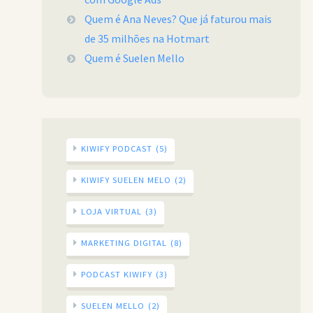
Quem é Ana Neves? Que já faturou mais
de 35 milhões na Hotmart
Quem é Suelen Mello
KIWIFY PODCAST
(5)
KIWIFY SUELEN MELO
(2)
LOJA VIRTUAL
(3)
MARKETING DIGITAL
(8)
PODCAST KIWIFY
(3)
SUELEN MELLO
(2)