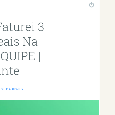
Faturei 3
ais Na
QUIPE |
ante
AST DA KIWIFY