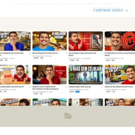
vezes, o que as pessoas carregam em silêncio é o que
mais precisa de voz. Se você busca entender os mistérios
CONTINUE LENDO
→
da alma humana ou deseja iniciar uma nova trajetória
profissional com propósito, a Imersão Tradutor de Almas
com a Dra. Andrea Vermont é o ponto de partida ideal.
Quero garantir minha vaga na Imersão + Ebook agora! O
Que é a Imersão Tradutor de Almas? Durante