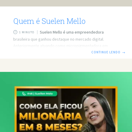
Quem é Suelen Mello
Suelen Mello é uma empreendedora
1 MINUTO
brasileira que ganhou destaque no mercado digital.
Anteriormente atuando como micropigmentadora em
Caxias do Sul, Rio Grande do Sul, ela enfrentou desafios
CONTINUE LENDO
→
durante a pandemia, quando as restrições afetaram seu
negócio presencial. Buscando alternativas, Suellen
identificou oportunidades no marketing de afiliados,
vendendo produtos online para pessoas que, assim como
ela, procuravam uma renda extra. Em aproximadamente
oito meses, ela alcançou a marca de R$ 1 milhão em
faturamento, utilizando apenas seu celular e uma conexão
com a