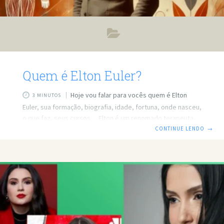
Quem é Elton Euler?
Hoje vou falar para vocês quem é Elton
3 MINUTOS
Euler, sua formação, biografia, idade, fortuna, onde nasceu,
o que faz, seus cursos… Elton é um renomado terapeuta,
empresário e escritor brasileiro, amplamente reconhecido
CONTINUE LENDO
→
por seu trabalho no desenvolvimento humano e na
interpretação da linguagem corporal. Ele é cofundador do
projeto “O Corpo Explica“, que visa auxiliar indivíduos a
compreenderem melhor suas emoções e comportamentos
por meio da análise dos traços físicos e expressões
corporais. Idade: Informações específicas sobre sua data
de nascimento não