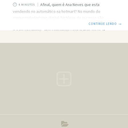
Afinal, quem é Ana Neves que esta
4 MINUTOS
vendendo no automático na hotmart? No mundo do
empreendedorismo digital, histórias de sucesso são
sempre inspiradoras e motivadoras. Uma dessas histórias
CONTINUE LENDO
→
é a de Ana Neves, que conseguiu faturar mais de R$35
milhões vendendo no automático. Aqui você vai poder
assistir vários podcast que ela participou: Hotmart Cast –
02 de julho de 2025 O Vturb – 04 de março de 2025 Kiwicast
– 10 de novembro de 2022 Conheça as Redes Sociais dela
Vai