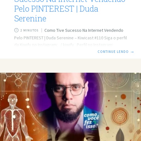
Pelo PINTEREST | Duda
Serenine
Como Tive Sucesso Na Internet Vendendo
2 MINUTOS
Pelo PINTEREST | Duda Serenine – Kiwicast #110 Siga o perfil
da Kiwify no Instagram: / kiwify Perfil no Instagram:
/ dudaaserenine Saiba quem é Duda Serenine Introdução
CONTINUE LENDO
→
No episódio #110 do Kiwicast, Duda Serenine compartilha
sua jornada de sucesso na internet, destacando como ela
conseguiu transformar o Pinterest em uma poderosa
ferramenta de vendas. Abandonando o sonho de ser
médica, Duda encontrou no marketing digital uma nova
paixão e uma fonte de renda surpreendente. De Modelo a