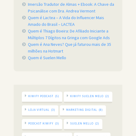
Imersão Tradutor de Almas + Ebook: A Chave da
Psicanálise com Dra. Andrea Vermont
Quem é Lactea – A Vida do Influencer Mais
Amado do Brasil – LACTEA
Quem é Thiago Boeira: De Afiliado Iniciante a
Múltiplos 7 Dígitos na Gringa com Google Ads
Quem é Ana Neves? Que já faturou mais de 35
milhões na Hotmart
Quem é Suelen Mello
KIWIFY PODCAST
(5)
KIWIFY SUELEN MELO
(2)
LOJA VIRTUAL
(3)
MARKETING DIGITAL
(8)
PODCAST KIWIFY
(3)
SUELEN MELLO
(2)