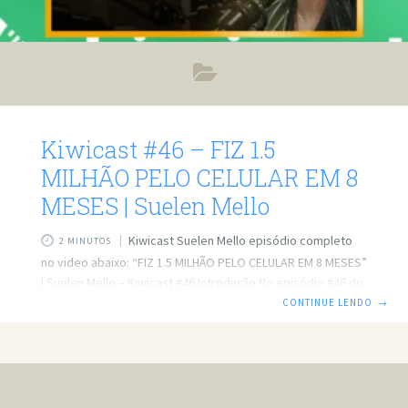
Kiwicast #46 – FIZ 1.5
MILHÃO PELO CELULAR EM 8
MESES | Suelen Mello
Kiwicast Suelen Mello episódio completo
2 MINUTOS
no video abaixo: “FIZ 1.5 MILHÃO PELO CELULAR EM 8 MESES”
| Suelen Mello – Kiwicast #46 Introdução No episódio #46 do
Kiwicast, Suelen Mello compartilha sua inspiradora
CONTINUE LENDO
→
trajetória no mundo do marketing digital. Com uma
abordagem inovadora e determinação, Suelen conseguiu
faturar 1.5 milhão de reais em apenas 8 meses, utilizando
apenas seu celular e estratégias de vendas orgânicas.
Neste artigo, exploramos os principais pontos discutidos