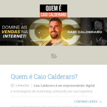
durante o podcast, destacando as estratégias e
mentalidade que levaram
Quem é Caio Calderaro?
Caio Calderaro é um empreendedor digital
3 MINUTOS
e estrategista de marketing conhecido por sua trajetória
de sucesso no mercado online. Com um estilo autêntico e
inovador, ele se destacou como um dos principais nomes
CONTINUE LENDO
→
do Brasil no universo dos negócios digitais, impactando