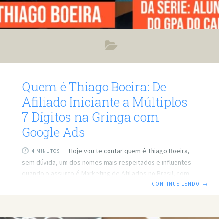
Quem é Thiago Boeira: De
Afiliado Iniciante a Múltiplos
7 Dígitos na Gringa com
Google Ads
Hoje vou te contar quem é Thiago Boeira,
4 MINUTOS
sem dúvida, um dos nomes mais respeitados e influentes
quando o assunto é Marketing de Afiliados no Brasil, com
um foco cirúrgico em Google Ads e, mais notavelmente,
CONTINUE LENDO
→
em vendas no mercado internacional—a famosa “Gringa”.
Ele transformou uma jornada comum no digital em uma
história de sucesso estrondoso, alcançando o patamar de