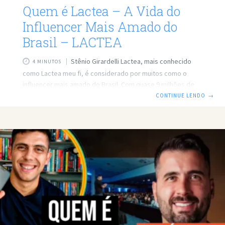
Quem é Lactea – A Vida do
Influencer Mais Amado do
Brasil – LACTEA
Stênio Girardelli Lactea, mais conhecido
4 MINUTOS
como Lactea meu fi, é considerado por muitos como o
influencer mais amado do Brasil. Com quase 9 milhões de
seguidores nas redes sociais, ele conquistou o coração do
CONTINUE LENDO
→
público com seus conteúdos de humor leve e espontâneo.
Neste artigo, vamos explorar a trajetória de Lactea, suas
experiências e os desafios que ele enfrentou ao longo de
sua carreira como criador de conteúdo. Instagram:
Instagram.com/lacteameufi O Início da Trajetória de Lactea
A jornada de Lactea começou em