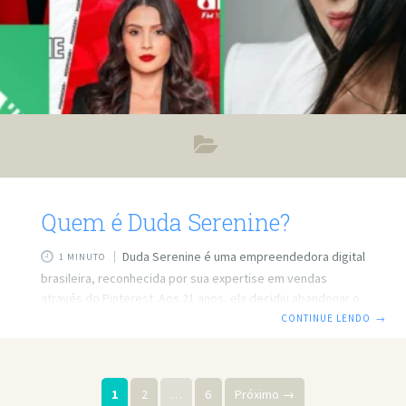
Quem é Duda Serenine?
Duda Serenine é uma empreendedora digital
1 MINUTO
brasileira, reconhecida por sua expertise em vendas
através do Pinterest. Aos 21 anos, ela decidiu abandonar o
sonho de se tornar médica para se dedicar ao mundo
CONTINUE LENDO
→
digital, tornando-se uma das principais referências no uso
do Pinterest para negócios no Brasil. Site dela assista ao
kiwicast com a entrevista dela completa Presença nas
1
2
…
6
Próximo →
Redes Sociais Instagram: Duda compartilha conteúdos